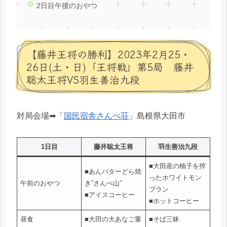
2日目午後のおやつ
【藤井王将の勝利】2023年2月25・
26日(土・日)「王将戦」第5局 藤井
聡太王将VS羽生善治九段
対局会場➡「
国民宿舎さんべ荘
」島根県大田市
1日目
藤井聡太王将
羽生善治九段
■大田産の柚子を搾
■あんバターどら焼
ったホワイトモン
午前のおやつ
き”さんべ山”
ブラン
■アイスコーヒー
■ホットコーヒー
昼食
■大田の大あなご重
■そば三昧