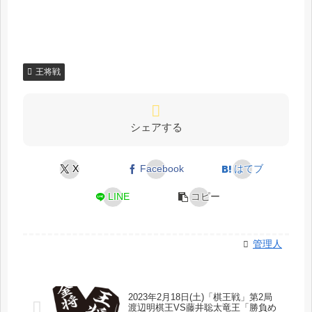
王将戦
シェアする
X
Facebook
はてブ
LINE
コピー
管理人
2023年2月18日(土)「棋王戦」第2局
渡辺明棋王VS藤井聡太竜王「勝負め