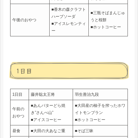
■香木の森クラフト
■三瓶そばまんじゅ
ハーブソーダ
午後のおやつ
うと桜餅
■アイスレモンティ
■ホットコーヒー
ー
1日目
1日目
藤井聡太王将
羽生善治九段
■あんバターどら焼
■大田産の柚子を搾ったホワ
午前の
き”さんべ山”
イトモンブラン
おやつ
■アイスコーヒー
■ホットコーヒー
昼食
■大田の大あなご重
■そば三昧