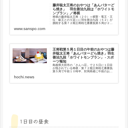
藤井聡太王将のおやつは「あんバターど
ら焼き」 羽生善治九段は「ホワイトモ
ンブラン」／将棋
将棋の藤井聡太王将（２０）＝棋聖・竜王・王
位・叡王との５冠＝に羽生善治九段（５２）が
挑戦する第７２期王将戦七番勝負第５局が２５
日、島根県大田市の「さんべ荘」で…
www.sanspo.com
王将戦第５局１日目の午前のおやつは藤
井聡太王将「あんバターどら焼き」羽生
善治九段「ホワイトモンブラン」 - スポ
ーツ報知
島根県大田市の「さんべ荘」で２５日に１日目
が指されている将棋・第７２期王将戦七番勝負
第５局で午前１０時半、対局両者に午前のおや
つが配膳された。
hochi.news
1日目の昼食