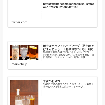
https://twitter.com/igoshogiplus_s/stat
us/1629732525068423168
twitter.com
藤井はクラフトハーブソーダ、羽生はそ
ばまんじゅう 王将戦おやつ | 毎日新聞
島根県大田市の国民宿舎「さんべ荘」で26日、
再開された第72期ALSOK杯王将戦七番勝負（毎
日新聞社、スポーツニッポン新聞社主催、
ALSOK特別協賛、囲碁・将棋チャンネル、立飛
ホールディングス、森永製菓協賛、大田市など
mainichi.jp
後援）の第5局で午後3...
午後のおやつ
15時に午後のおやつが出されました。 （藤井王
将のおやつは香木の森クラフトハーブ...