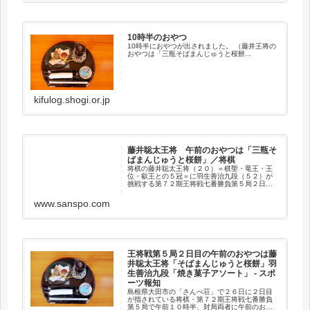
10時半のおやつ
10時半におやつが出されました。 （藤井王将の
おやつは「三瓶そばまんじゅうと桜餅...
kifulog.shogi.or.jp
藤井聡太王将 午前のおやつは「三瓶そ
ばまんじゅうと桜餅」／将棋
将棋の藤井聡太王将（２０）＝棋聖・竜王・王
位・叡王との５冠＝に羽生善治九段（５２）が
挑戦する第７２期王将戦七番勝負第５局２日目
が２６日、島根県大田市の温泉宿「…
www.sanspo.com
王将戦第５局２日目の午前のおやつは藤
井聡太王将「そばまんじゅうと桜餅」羽
生善治九段「焼き菓子アソート」 - スポ
ーツ報知
島根県大田市の「さんべ荘」で２６日に２日目
が指されている将棋・第７２期王将戦七番勝負
第５局で午前１０時半、対局両者に午前のおや