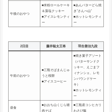
■米粉ロールケーキ
■あんバターどら焼
＆藻塩クッキー
き”さんべ山”
午後のおやつ
■アイスレモンティ
■ホットレモンティ
ー
ー
2日目
藤井聡太王将
羽生善治九段
■焼き菓子アソート
（バターサンドク
ッキー、えごまフ
■三瓶そばまんじゅ
ィナンシェ、レモ
午前のおやつ
うと桜餅
ンパウンドケー
■アイスコーヒー
キ）
■ホットレモンティ
ー
■おおち山くじら猪
■三瓶産コシヒカリ
昼食
肉そば
わさび飯