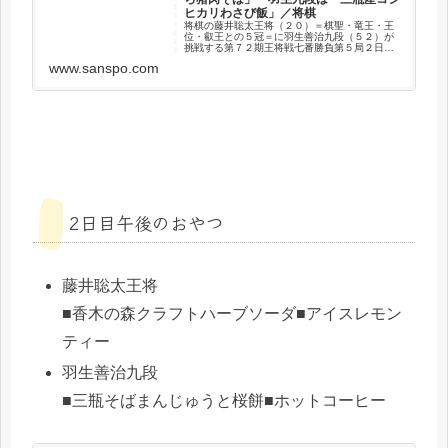
ヒカリわさび飯」／将棋
将棋の藤井聡太王将（２０）＝棋聖・竜王・王
位・叡王との５冠＝に羽生善治九段（５２）が
挑戦する第７２期王将戦七番勝負第５局２日目
が２６日、島根県大田市の温泉宿「…
www.sanspo.com
2日目午後のおやつ
藤井聡太王将
■香木の森クラフトハーブソーダ■アイスレモン
ティー
羽生善治九段
■三瓶そばまんじゅうと桜餅■ホットコーヒー