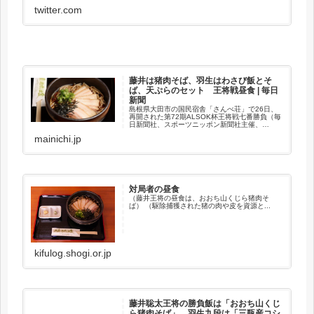
twitter.com
藤井は猪肉そば、羽生はわさび飯とそ
ば、天ぷらのセット 王将戦昼食 | 毎日
新聞
島根県大田市の国民宿舎「さんべ荘」で26日、
再開された第72期ALSOK杯王将戦七番勝負（毎
日新聞社、スポーツニッポン新聞社主催、
ALSOK特別協賛、囲碁・将棋チャンネル、立飛
mainichi.jp
ホールディングス、森永製菓協賛、大田市など
後援）の第5局で午後0...
対局者の昼食
（藤井王将の昼食は、おおち山くじら猪肉そ
ば） （駆除捕獲された猪の肉や皮を資源と...
kifulog.shogi.or.jp
藤井聡太王将の勝負飯は「おおち山くじ
ら猪肉そば」 羽生九段は「三瓶産コシ