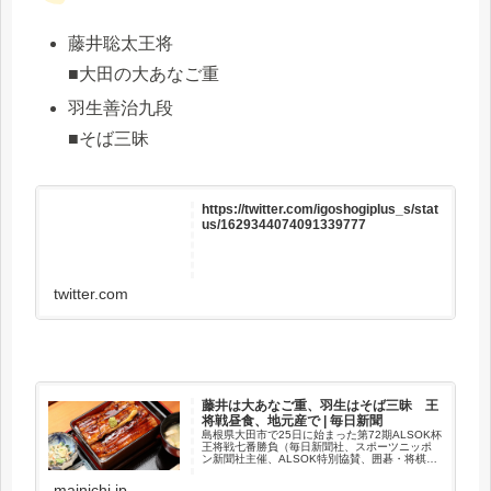
藤井聡太王将
■大田の大あなご重
羽生善治九段
■そば三昧
https://twitter.com/igoshogiplus_s/stat
us/1629344074091339777
twitter.com
藤井は大あなご重、羽生はそば三昧 王
将戦昼食、地元産で | 毎日新聞
島根県大田市で25日に始まった第72期ALSOK杯
王将戦七番勝負（毎日新聞社、スポーツニッポ
ン新聞社主催、ALSOK特別協賛、囲碁・将棋チ
ャンネル、立飛ホールディングス、森永製菓協
賛、大田市など後援）の第5局は、午後0時半、
mainichi.jp