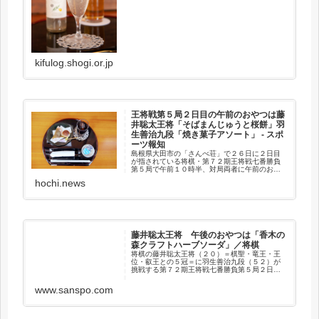
kifulog.shogi.or.jp
王将戦第５局２日目の午前のおやつは藤
井聡太王将「そばまんじゅうと桜餅」羽
生善治九段「焼き菓子アソート」 - スポ
ーツ報知
島根県大田市の「さんべ荘」で２６日に２日目
が指されている将棋・第７２期王将戦七番勝負
第５局で午前１０時半、対局両者に午前のおや
つが配膳された。
hochi.news
藤井聡太王将 午後のおやつは「香木の
森クラフトハーブソーダ」／将棋
将棋の藤井聡太王将（２０）＝棋聖・竜王・王
位・叡王との５冠＝に羽生善治九段（５２）が
挑戦する第７２期王将戦七番勝負第５局２日目
が２６日、島根県大田市の温泉宿「…
www.sanspo.com