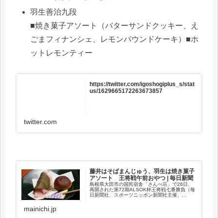
羽生善治九段
■焼き菓子アソート（バターサンドクッキー、え
ごまフィナンシェ、レモンパウンドケーキ）■ホ
ットレモンティー
https://twitter.com/igoshogiplus_s/stat
us/1629665172263673857
twitter.com
藤井はそばまんじゅう、羽生は焼き菓子
アソート 王将戦午前おやつ | 毎日新聞
島根県大田市の国民宿舎「さんべ荘」で26日、
再開された第72期ALSOK杯王将戦七番勝負（毎
日新聞社、スポーツニッポン新聞社主催、
ALSOK特別協賛、囲碁・将棋チャンネル、立飛
ホールディングス、森永製菓協賛、大田市など
mainichi.jp
後援）の第5局で午前1...