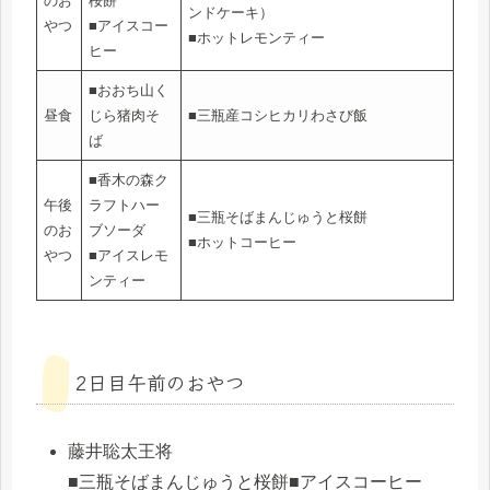
のお
桜餅
ンドケーキ）
やつ
■アイスコー
■ホットレモンティー
ヒー
■おおち山く
昼食
じら猪肉そ
■三瓶産コシヒカリわさび飯
ば
■香木の森ク
午後
ラフトハー
■三瓶そばまんじゅうと桜餅
のお
ブソーダ
■ホットコーヒー
やつ
■アイスレモ
ンティー
2日目午前のおやつ
藤井聡太王将
■三瓶そばまんじゅうと桜餅■アイスコーヒー