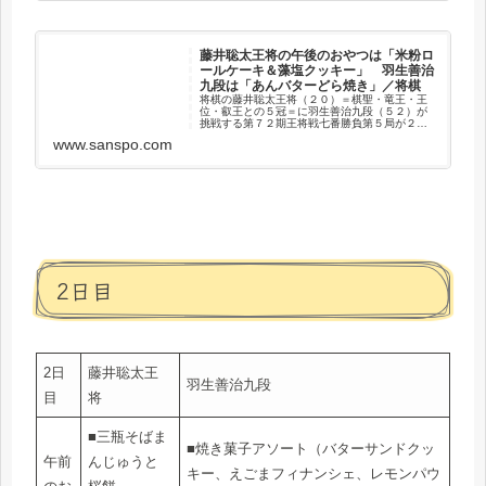
藤井聡太王将の午後のおやつは「米粉ロ
ールケーキ＆藻塩クッキー」 羽生善治
九段は「あんバターどら焼き」／将棋
将棋の藤井聡太王将（２０）＝棋聖・竜王・王
位・叡王との５冠＝に羽生善治九段（５２）が
挑戦する第７２期王将戦七番勝負第５局が２５
日、島根県大田市の「さんべ荘」で…
www.sanspo.com
2日目
2日
藤井聡太王
羽生善治九段
目
将
■三瓶そばま
■焼き菓子アソート（バターサンドクッ
午前
んじゅうと
キー、えごまフィナンシェ、レモンパウ