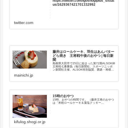
https://twitter.com/igoshogiplus_s/stat
us/1629367421701332992
twitter.com
藤井はロールケーキ、羽生はあんバター
どら焼き 王将戦午後のおやつ | 毎日新
聞
島根県大田市で25日に始まった第72期ALSOK杯
王将戦七番勝負（毎日新聞社、スポーツニッポ
ン新聞社主催、ALSOK特別協賛、囲碁・将棋チ
ャンネル、立飛ホールディングス、森永製菓協
mainichi.jp
賛、大田市など後援）の第5局は、午後3時、両
対局者におやつが...
15時のおやつ
15時、おやつの時間です。 （藤井王将のおやつ
は「米粉ロールケーキ＆藻塩クッキー...
kifulog.shogi.or.jp