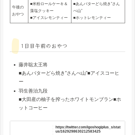
■米粉ロールケーキ＆
■あんバターどら焼き”さん
午後の
藻塩クッキー
べ山”
おやつ
■アイスレモンティー
■ホットレモンティー
1日目午前のおやつ
藤井聡太王将
■あんバターどら焼き”さんべ山”■アイスコーヒ
ー
羽生善治九段
■大田産の柚子を搾ったホワイトモンブラン■ホ
ットコーヒー
https://twitter.com/igoshogiplus_s/stat
us/1629298630212583425