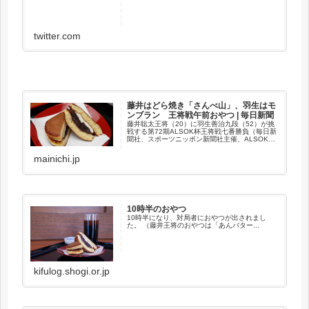
twitter.com
藤井はどら焼き「さんべ山」、羽生はモ
ンブラン 王将戦午前おやつ | 毎日新聞
藤井聡太王将（20）に羽生善治九段（52）が挑
戦する第72期ALSOK杯王将戦七番勝負（毎日新
聞社、スポーツニッポン新聞社主催、ALSOK特
別協賛、囲碁・将棋チャンネル、立飛ホールデ
ィングス、森永製菓協賛、島根県大田市など後
mainichi.jp
援）の第5局が2...
10時半のおやつ
10時半になり、対局者におやつが出されまし
た。 （藤井王将のおやつは「あんバター...
kifulog.shogi.or.jp