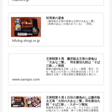
昼食休憩に入った...
対局者の昼食
（藤井聡太王将の昼食は大田の大あなご重）
（肉厚のあなごが使われている） （羽生...
kifulog.shogi.or.jp
王将戦第５局 藤井聡太王将の昼食は
「大あなご重」 羽生善治九段は「そば
三昧」／将棋
将棋の藤井聡太王将（２０）＝棋聖・竜王・王
位・叡王との５冠＝に羽生善治九段（５２）が
挑戦する第７２期王将戦七番勝負第５局が２５
日、島根県大田市の「さんべ荘」で…
www.sanspo.com
王将戦第５局１日目の勝負めしは藤井聡
太王将「大田の大あなご重」羽生善治九
段「そば三昧」 - スポーツ報知
島根県大田市の「さんべ荘」で２５日に１日目
が指されている将棋・第７２期王将戦七番勝負