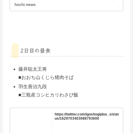
つが配膳された。
hochi.news
2日目の昼食
藤井聡太王将
■おおち山くじら猪肉そば
羽生善治九段
■三瓶産コシヒカリわさび飯
https://twitter.com/igoshogiplus_s/stat
us/1629703403088793600