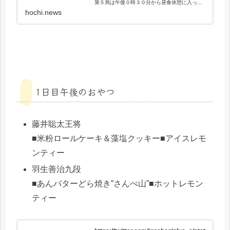
第５局は午後０時３０分から昼食休憩に入っ
た。同１時３０分に再開される。
hochi.news
1日目午後のおやつ
藤井聡太王将
■米粉ロールケーキ＆藻塩クッキー■アイスレモ
ンティー
羽生善治九段
■あんバターどら焼き”さんべ山”■ホットレモン
ティー