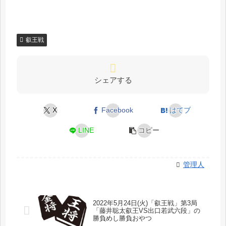
叡王戦
シェアする
X
Facebook
はてブ
LINE
コピー
管理人
2022年5月24日(火)「叡王戦」第3局
「藤井聡太叡王VS出口若武六段」の
勝負めし勝負おやつ