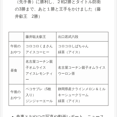
（先手番）に勝利し、２戦2勝とタイトル防衛
の3勝まで、あと１勝と王手をかけました（藤
井叡王 2勝）
藤井聡太叡王
出口若武六段
午前の
コロコロくまさん
コロコロしばちゃん
おやつ
アイスコーヒー
緑茶（アイス）
名古屋コーチン親
子オムライス
名古屋コーチン親子オムライス
昼食
アイスレモンティ
ウーロン茶
ー
ペコサブレ（5枚
静岡県産クラインメロン＆ミル
午後の
入り）
キーシュークリーム
おやつ
ジンジャーエール
緑茶（アイス）
食事とおやつの写真や動画レポート、ニュース