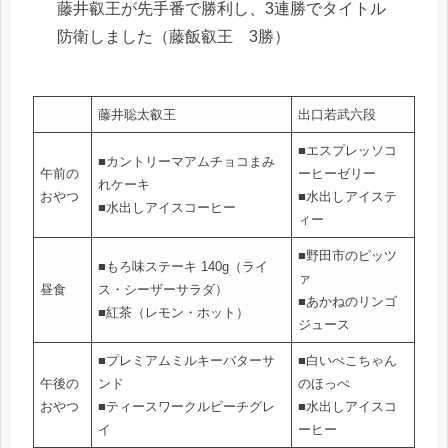
藤井叡王が先手番で勝利し、3連勝でタイトル
防衛しました（藤飯叡王 3勝）
藤井聡太叡王
出口若武六段
■エスプレッソコ
■カントリーマアムチョコまみ
午前の
ーヒーゼリー
れケーキ
おやつ
■水出しアイステ
■水出しアイスコーヒー
ィー
■野田市のピッツ
■もろ味ステーキ 140g（ライ
ァ
昼食
ス・シーザーサラダ）
■あかねのリンゴ
■紅茶（レモン・ホット）
ジュース
■プレミアムミルキーバターサ
■白いぺこちゃん
午後の
ンド
のほっぺ
おやつ
■ティースワークルピーチグレ
■水出しアイスコ
イ
ーヒー