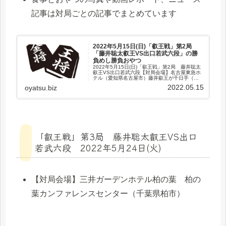
記事は対局ごとの記事でまとめています
2022年5月15日(日)「叡王戦」第2局
「藤井聡太叡王VS出口若武六段」の勝
負めし勝負おやつ
2022年5月15日(日)「叡王戦」第2局 藤井聡太
叡王VS出口若武六段【対局会場】名古屋東急ホ
テル（愛知県名古屋市）藤井叡王が千日手（後
手番）の指し直し局（先手番）に勝利し、２戦2
2022.05.15
oyatsu.biz
勝とタイトル防衛の3勝まで、あと１勝と王手を
かけました藤井...
「叡王戦」第3局 藤井聡太叡王VS出口
若武六段 2022年5月24日(火)
【対局会場】三井ガーデンホテル柏の葉 柏の
葉カンファレンスセンター（千葉県柏市）