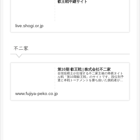
叡王戦中継サイト
live.shogi.or.jp
不二家
第10期 叡王戦 | 株式会社不二家
全現役棋士が出場する不二家主催の将棋タイト
ル戦「第10期叡王戦」のサイトです。段位別予
選と本戦トーナメントを勝ち抜いた挑戦者が伊
藤匠叡王と五番勝負を行い、先に3勝した棋士が
「叡王」の称号を獲得します。
www.fujiya-peko.co.jp