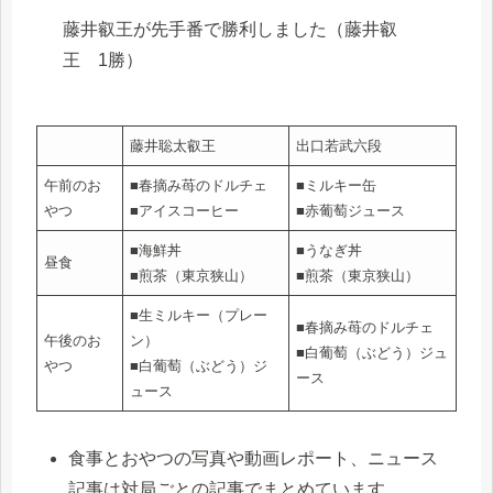
藤井叡王が先手番で勝利しました（藤井叡
王 1勝）
藤井聡太叡王
出口若武六段
午前のお
■春摘み苺のドルチェ
■ミルキー缶
やつ
■アイスコーヒー
■赤葡萄ジュース
■海鮮丼
■うなぎ丼
昼食
■煎茶（東京狭山）
■煎茶（東京狭山）
■生ミルキー（プレー
■春摘み苺のドルチェ
午後のお
ン）
■白葡萄（ぶどう）ジュ
やつ
■白葡萄（ぶどう）ジ
ース
ュース
食事とおやつの写真や動画レポート、ニュース
記事は対局ごとの記事でまとめています