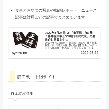
食事とおやつの写真や動画レポート、ニュース
記事は対局ごとの記事でまとめています
2022年5月24日(火)「叡王戦」第3局
「藤井聡太叡王VS出口若武六段」の勝
負めし勝負おやつ
2022年5月24日(火)「叡王戦」第3局 藤井聡太
叡王VS出口若武六段【対局会場】三井ガーデン
ホテル柏の葉 柏の葉カンファレンスセンター
（千葉県柏市）藤井聡太叡王出口若武六段午前
2022.05.24
oyatsu.biz
のおやつ■カントリーマアムチョコまみれケーキ
■水出しアイスコ...
叡王戦 中継サイト
日本将棋連盟