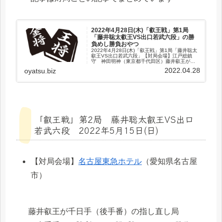
2022年4月28日(木)「叡王戦」第1局
「藤井聡太叡王VS出口若武六段」の勝
負めし勝負おやつ
2022年4月28日(木)「叡王戦」第1局「藤井聡太
叡王VS出口若武六段」【対局会場】江戸総鎮
守 神田明神（東京都千代田区）藤井叡王が先
手番で勝利しました藤井聡太叡王出口若武六段
2022.04.28
oyatsu.biz
午前のおやつ■春摘み苺のドルチェ■アイスコー
ヒー■ミルキー缶■...
「叡王戦」第2局 藤井聡太叡王VS出口
若武六段 2022年5月15日(日)
【対局会場】
名古屋東急ホテル
（愛知県名古屋
市）
藤井叡王が千日手（後手番）の指し直し局