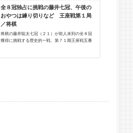
スサイト、ニッカンスポーツ・コム（nikkans...
全８冠独占に挑戦の藤井七冠、午後の
おやつは練り切りなど 王座戦第１局
／将棋
将棋の藤井聡太七冠（２１）が前人未到の全８冠
獲得に挑戦する歴史的一戦、第７１期王座戦五番
勝負の第１局が３１日、神奈川県秦野市の老舗旅
館「元湯 陣屋」で指されて…