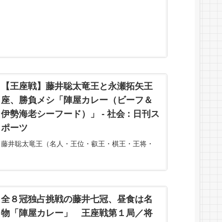
【王座戦】藤井聡太竜王と永瀬拓矢王
座、勝負メシ「陣屋カレー（ビーフ＆
伊勢海老シーフード）」 - 社会 : 日刊ス
ポーツ
藤井聡太竜王（名人・王位・叡王・棋王・王将・
棋聖＝21）が8冠全制覇を目指して永瀬拓矢王座
（30）に初めて挑戦する、将棋の第71期王座戦5番
勝負第1局が31日… - 日刊スポーツ新聞社のニュー
スサイト、ニッカンスポーツ・コム（nikkans...
全８冠独占挑戦の藤井七冠、昼食は名
物「陣屋カレー」 王座戦第１局／将