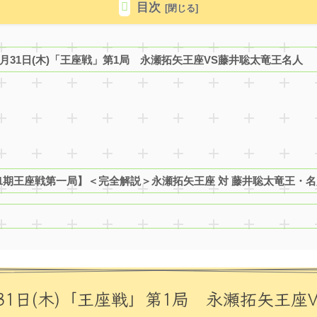
目次
8月31日(木)「王座戦」第1局 永瀬拓矢王座VS藤井聡太竜王名人
71期王座戦第一局】＜完全解説＞永瀬拓矢王座 対 藤井聡太竜王・
31日(木)「王座戦」第1局 永瀬拓矢王座