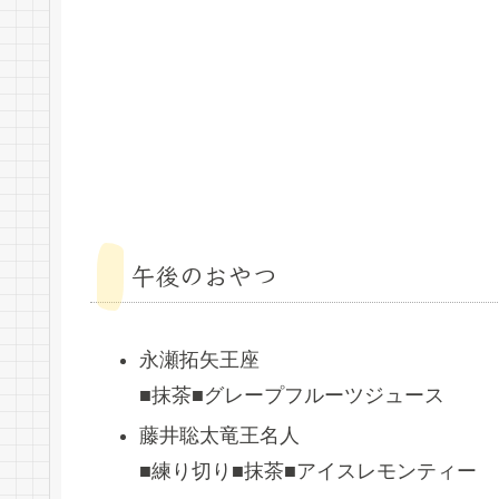
午後のおやつ
永瀬拓矢王座
■抹茶■グレープフルーツジュース
藤井聡太竜王名人
■練り切り■抹茶■アイスレモンティー