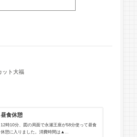
カット大福
昼食休憩
12時10分、図の局面で永瀬王座が58分使って昼食
休憩に入りました。消費時間は▲...