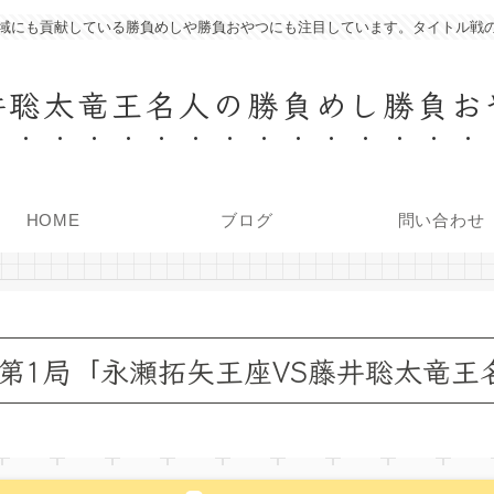
域にも貢献している勝負めしや勝負おやつにも注目しています。タイトル戦
井聡太竜王名人の勝負めし勝負お
HOME
ブログ
問い合わせ
座戦」第1局「永瀬拓矢王座VS藤井聡太竜