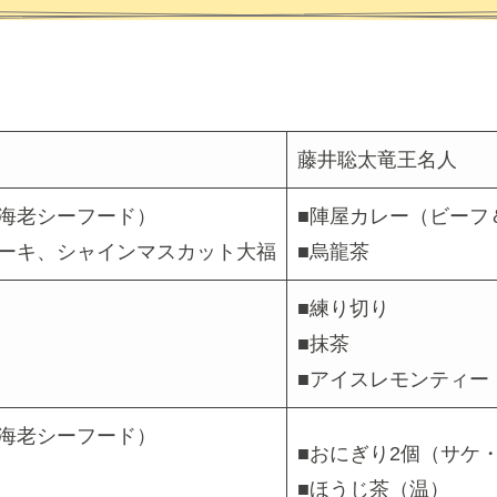
藤井聡太竜王名人
海老シーフード）
■陣屋カレー（ビーフ
ケーキ、シャインマスカット大福
■烏龍茶
■練り切り
■抹茶
■アイスレモンティー
海老シーフード）
■おにぎり2個（サケ
■ほうじ茶（温）