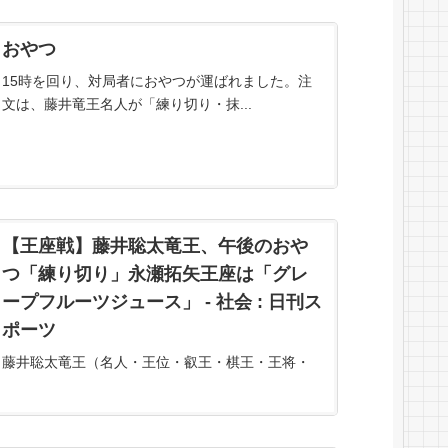
おやつ
15時を回り、対局者におやつが運ばれました。注
文は、藤井竜王名人が「練り切り・抹...
【王座戦】藤井聡太竜王、午後のおや
つ「練り切り」永瀬拓矢王座は「グレ
ープフルーツジュース」 - 社会 : 日刊ス
ポーツ
藤井聡太竜王（名人・王位・叡王・棋王・王将・
棋聖＝21）が8冠全制覇を目指して永瀬拓矢王座
（30）に初めて挑戦する、将棋の第71期王座戦5番
勝負第1局が31日… - 日刊スポーツ新聞社のニュー