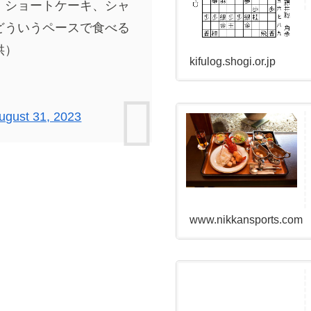
、ショートケーキ、シャ
どういうペースで食べる
供）
kifulog.shogi.or.jp
ugust 31, 2023
www.nikkansports.com