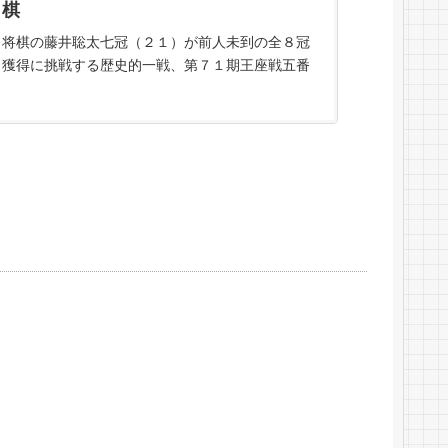
棋
将棋の藤井聡太七冠（２１）が前人未到の全８冠
獲得に挑戦する歴史的一戦、第７１期王座戦五番
勝負の第１局が３１日、神奈川県秦野市の老舗旅
館「元湯 陣屋」で指されて…