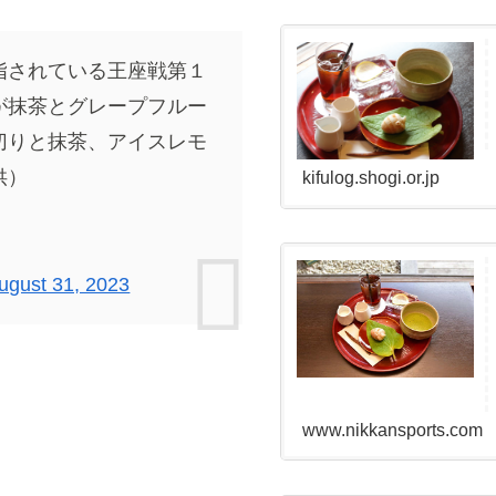
指されている王座戦第１
が抹茶とグレープフルー
切りと抹茶、アイスレモ
供）
kifulog.shogi.or.jp
ugust 31, 2023
www.nikkansports.com