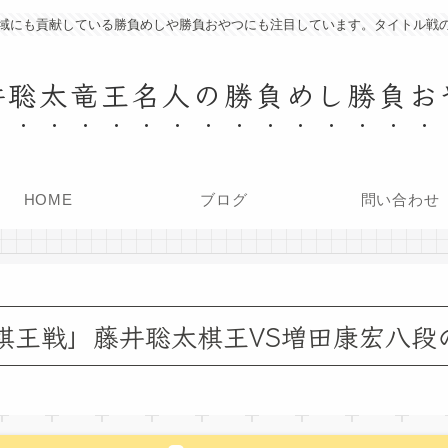
域にも貢献している勝負めしや勝負おやつにも注目しています。タイトル戦
井聡太竜王名人の勝負めし勝負お
HOME
ブログ
問い合わせ
「棋王戦」藤井聡太棋王VS増田康宏八