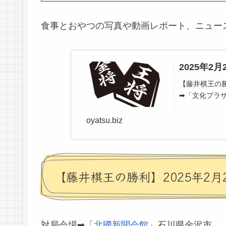
食事とおやつの写真や動画レポート、ニュー
2025年
【藤井棋王の勝
➡「文化プラザ
oyatsu.biz
【藤井棋王の勝利】2025年2月
対局会場➡「
北國新聞会館
」石川県金沢市