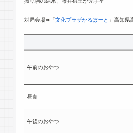
振り駒の結果、藤井棋王が先手番
対局会場➡「
文化プラザかるぽーと
」高知県
午前のおやつ
昼食
午後のおやつ