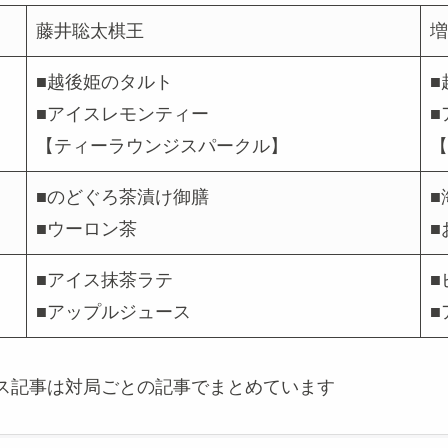
藤井聡太棋王
増
■越後姫のタルト
■
■アイスレモンティー
■
【ティーラウンジスパークル】
【
■のどぐろ茶漬け御膳
■
■ウーロン茶
■
■アイス抹茶ラテ
■
■アップルジュース
■
ス記事は対局ごとの記事でまとめています