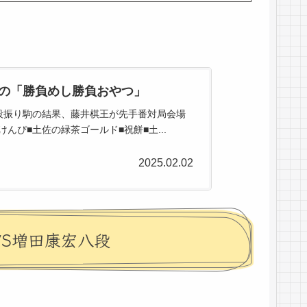
八段の「勝負めし勝負おやつ」
八段振り駒の結果、藤井棋王が先手番対局会場
ぴ■土佐の緑茶ゴールド■祝餅■土...
2025.02.02
VS増田康宏八段