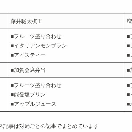
藤井聡太棋王
増
■フルーツ盛り合わせ
■
■イタリアンモンブラン
■
■アイスティー
■
■加賀会席弁当
■
■フルーツ盛り合わせ
■
■能登塩プリン
■
■アップルジュース
■
ス記事は対局ごとの記事でまとめています