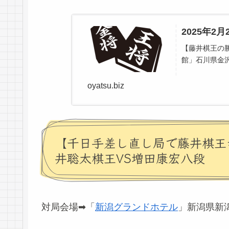
2025年
【藤井棋王の勝
館」石川県金沢
oyatsu.biz
【千日手差し直し局で藤井棋王が
井聡太棋王VS増田康宏八段
対局会場➡「
新潟グランドホテル
」新潟県新