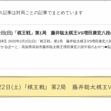
ス記事は対局ごとの記事でまとめています
2月2日(日)「棋王戦」第1局 藤井聡太棋王VS増田康宏
利】2025年2月2日(日)「棋王戦」第1局 藤井聡太棋王VS増田康宏
かるぽーと」高知県高知市藤井聡太棋王増田康宏八段午前のおやつ■塩けん
22日(土)「棋王戦」第2局 藤井聡太棋王