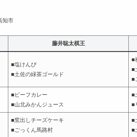
高知市
藤井聡太棋王
■
■塩けんぴ
■
■土佐の緑茶ゴールド
■
■ビーフカレー
■
■山北みかんジュース
■
■窯出しチーズケーキ
■
■ごっくん馬路村
■