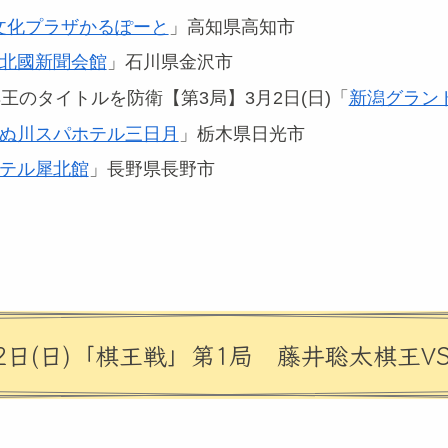
文化プラザかるぽーと
」高知県高知市
北國新聞会館
」石川県金沢市
のタイトルを防衛【第3局】3月2日(日)「
新潟グラン
ぬ川スパホテル三日月
」栃木県日光市
テル犀北館
」長野県長野市
2日(日)「棋王戦」第1局 藤井聡太棋王V