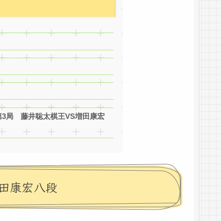
第3局 藤井聡太棋王VS増田康宏
増田康宏八段