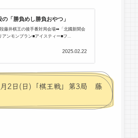
八段の「勝負めし勝負おやつ」
宏八段藤井棋王の後手番対局会場➡「北國新聞会
ンモンブラン■アイスティー■フ...
2025.02.22
月2日(日)「棋王戦」第3局 藤