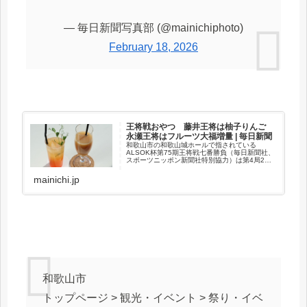
— 毎日新聞写真部 (@mainichiphoto)
February 18, 2026
王将戦おやつ 藤井王将は柚子りんご
永瀬王将はフルーツ大福増量 | 毎日新聞
和歌山市の和歌山城ホールで指されている
ALSOK杯第75期王将戦七番勝負（毎日新聞社、
スポーツニッポン新聞社特別協力）は第4局2日
目の18日、午後3時ごろ両対局者へおやつが出さ
れた。
mainichi.jp
和歌山市
トップページ > 観光・イベント > 祭り・イベ