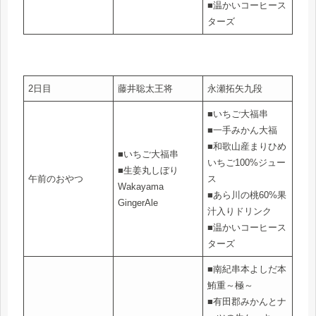
■温かいコーヒース
ターズ
2日目
藤井聡太王将
永瀬拓矢九段
■いちご大福串
■一手みかん大福
■和歌山産まりひめ
■いちご大福串
いちご100%ジュー
■生姜丸しぼり
午前のおやつ
ス
Wakayama
■あら川の桃60%果
GingerAle
汁入りドリンク
■温かいコーヒース
ターズ
■南紀串本よしだ本
鮪重～極～
■有田郡みかんとナ