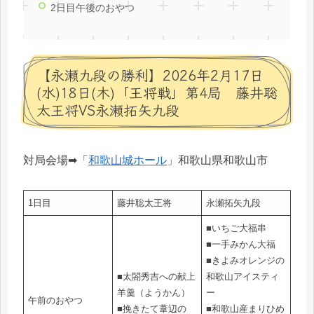
2日目午後のおやつ
【永瀬九段の勝利】2026年2月17日
(水)18日(木)「王将戦」第4局 藤井聡
太王将VS永瀬拓矢九段
対局会場➡「
和歌山城ホール
」和歌山県和歌山市
1日目
藤井聡太王将
永瀬拓矢九段
■いちご大福串
■一手みかん大福
■きよみオレンジの
■太閤秀吉への献上
和歌山アイスティ
羊羹（ようかん）
ー
午前のおやつ
■挽きたて葦辺の
■和歌山産まりひめ