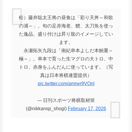
松）藤井聡太王将の昼食は「彩り天丼～和歌
の浦～」。旬の足赤海老、鱧、太刀魚を使っ
た逸品。盛り付けは昇り龍のイメージしてい
ます。
永瀬拓矢九段は「南紀串本よしだ本鮪重～
極～」。串本で育った生マグロの大トロ、中
トロ、赤身をふんだんに使っています。（写
真は日本将棋連盟提供）
pic.twitter.com/amrwr9VOnl
— 日刊スポーツ将棋取材班
(@nikkansp_shogi)
February 17, 2026