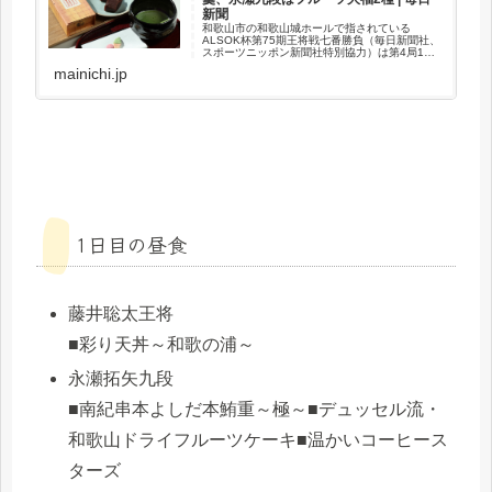
新聞
和歌山市の和歌山城ホールで指されている
ALSOK杯第75期王将戦七番勝負（毎日新聞社、
スポーツニッポン新聞社特別協力）は第4局1日
目の17日、午前10時半ごろ両対局者へおやつが
mainichi.jp
出された。
1日目の昼食
藤井聡太王将
■彩り天丼～和歌の浦～
永瀬拓矢九段
■南紀串本よしだ本鮪重～極～■デュッセル流・
和歌山ドライフルーツケーキ■温かいコーヒース
ターズ