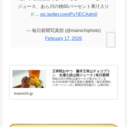
ジュース、あら川の桃60パーセント果汁入り
ド…
pic.twitter.com/Pv7IECAdm0
— 毎日新聞写真部 (@mainichiphoto)
February 17, 2026
王将戦おやつ 藤井王将はチョコプリ
ン 永瀬九段は桃ジュース | 毎日新聞
和歌山市の和歌山城ホールで指されている
ALSOK杯第75期王将戦七番勝負（毎日新聞社、
スポーツニッポン新聞社特別協力）は第4局1日
目の17日、午後3時ごろ両対局者へおやつが出さ
れた。
mainichi.jp