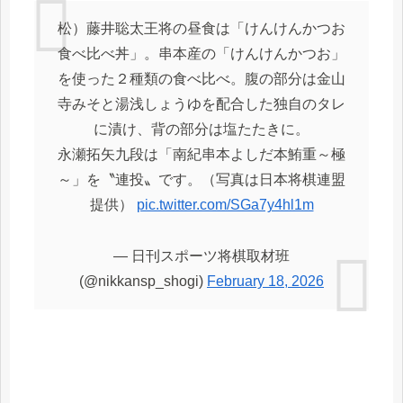
松）藤井聡太王将の昼食は「けんけんかつお
食べ比べ丼」。串本産の「けんけんかつお」
を使った２種類の食べ比べ。腹の部分は金山
寺みそと湯浅しょうゆを配合した独自のタレ
に漬け、背の部分は塩たたきに。
永瀬拓矢九段は「南紀串本よしだ本鮪重～極
～」を〝連投〟です。（写真は日本将棋連盟
提供）
pic.twitter.com/SGa7y4hl1m
— 日刊スポーツ将棋取材班
(@nikkansp_shogi)
February 18, 2026