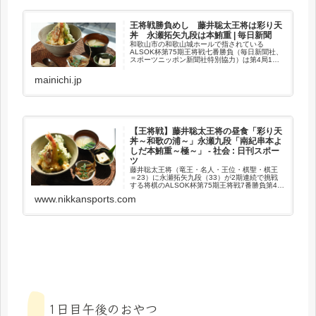
王将戦勝負めし 藤井聡太王将は彩り天
丼 永瀬拓矢九段は本鮪重 | 毎日新聞
和歌山市の和歌山城ホールで指されている
ALSOK杯第75期王将戦七番勝負（毎日新聞社、
スポーツニッポン新聞社特別協力）は第4局1日
目、17日午後0時半ごろ、昼食休憩に入った。
mainichi.jp
【王将戦】藤井聡太王将の昼食「彩り天
丼～和歌の浦～」永瀬九段「南紀串本よ
しだ本鮪重～極～」 - 社会 : 日刊スポー
ツ
藤井聡太王将（竜王・名人・王位・棋聖・棋王
＝23）に永瀬拓矢九段（33）が2期連続で挑戦
する将棋のALSOK杯第75期王将戦7番勝負第4局
が17日、和歌山市「… - 日刊スポーツ新聞社の
www.nikkansports.com
ニュースサイト、ニッカンスポーツ・コム
（nikkans...
1日目午後のおやつ