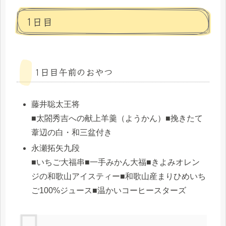
1日目
1日目午前のおやつ
藤井聡太王将
■太閤秀吉への献上羊羹（ようかん）■挽きたて
葦辺の白・和三盆付き
永瀬拓矢九段
■いちご大福串■一手みかん大福■きよみオレン
ジの和歌山アイスティー■和歌山産まりひめいち
ご100%ジュース■温かいコーヒースターズ