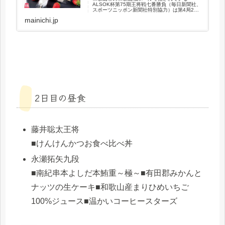
ALSOK杯第75期王将戦七番勝負（毎日新聞社、
スポーツニッポン新聞社特別協力）は第4局2日
目の18日、午前10時半ごろ両対局者へおやつが
mainichi.jp
出された。
2日目の昼食
藤井聡太王将
■けんけんかつお食べ比べ丼
永瀬拓矢九段
■南紀串本よしだ本鮪重～極～■有田郡みかんと
ナッツの生ケーキ■和歌山産まりひめいちご
100%ジュース■温かいコーヒースターズ