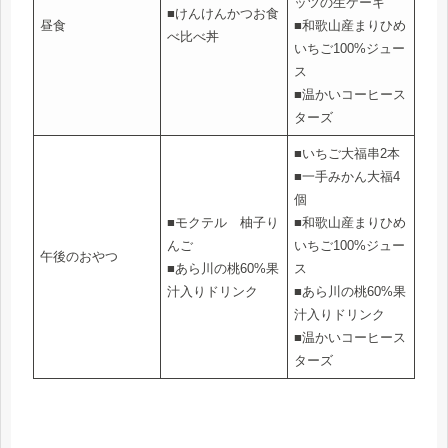
ッツの生ケーキ
■けんけんかつお食
昼食
■和歌山産まりひめ
べ比べ丼
いちご100%ジュー
ス
■温かいコーヒース
ターズ
■いちご大福串2本
■一手みかん大福4
個
■モクテル 柚子り
■和歌山産まりひめ
んご
いちご100%ジュー
午後のおやつ
■あら川の桃60%果
ス
汁入りドリンク
■あら川の桃60%果
汁入りドリンク
■温かいコーヒース
ターズ