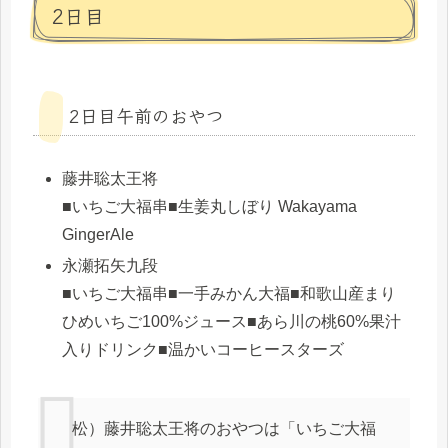
2日目
2日目午前のおやつ
藤井聡太王将
■いちご大福串■生姜丸しぼり Wakayama
GingerAle
永瀬拓矢九段
■いちご大福串■一手みかん大福■和歌山産まり
ひめいちご100%ジュース■あら川の桃60%果汁
入りドリンク■温かいコーヒースターズ
松）藤井聡太王将のおやつは「いちご大福