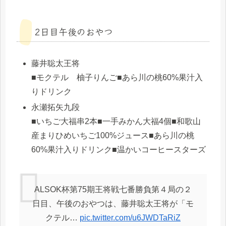
2日目午後のおやつ
藤井聡太王将
■モクテル 柚子りんご■あら川の桃60%果汁入
りドリンク
永瀬拓矢九段
■いちご大福串2本■一手みかん大福4個■和歌山
産まりひめいちご100%ジュース■あら川の桃
60%果汁入りドリンク■温かいコーヒースターズ
ALSOK杯第75期王将戦七番勝負第４局の２
日目、午後のおやつは、藤井聡太王将が「モ
クテル…
pic.twitter.com/u6JWDTaRiZ