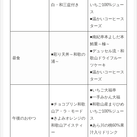
白・和三盆付き
いちご100%ジュー
ス
■温かいコーヒース
ターズ
■南紀串本よしだ本
鮪重～極～
■デュッセル流・和
■彩り天丼～和歌の
昼食
歌山ドライフルー
浦～
ツケーキ
■温かいコーヒース
ターズ
■いちご大福串
■一手みかん大福
■チョコプリン和歌
■和歌山産まりひめ
山ア・ラ・モード
いちご100%ジュー
午後のおやつ
■きよみオレンジの
ス
和歌山アイスティ
■あら川の桃60%果
ー
汁入りドリンク