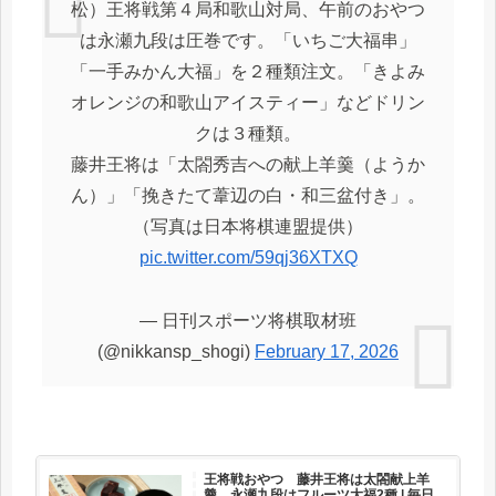
松）王将戦第４局和歌山対局、午前のおやつ
は永瀬九段は圧巻です。「いちご大福串」
「一手みかん大福」を２種類注文。「きよみ
オレンジの和歌山アイスティー」などドリン
クは３種類。
藤井王将は「太閤秀吉への献上羊羹（ようか
ん）」「挽きたて葦辺の白・和三盆付き」。
（写真は日本将棋連盟提供）
pic.twitter.com/59qj36XTXQ
— 日刊スポーツ将棋取材班
(@nikkansp_shogi)
February 17, 2026
王将戦おやつ 藤井王将は太閤献上羊
羹、永瀬九段はフルーツ大福2種 | 毎日