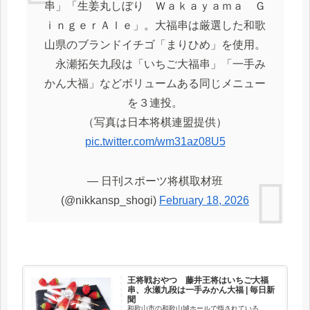
串」「生姜丸しぼり Ｗａｋａｙａｍａ Ｇ
ｉｎｇｅｒＡｌｅ」。大福串は厳選した和歌
山県のブランドイチゴ「まりひめ」を使用。
永瀬拓矢九段は「いちご大福串」「一手み
かん大福」などボリュームある同じメニュー
を３連投。
（写真は日本将棋連盟提供）
pic.twitter.com/wm31az08U5
— 日刊スポーツ将棋取材班
(@nikkansp_shogi)
February 18, 2026
王将戦おやつ 藤井王将はいちご大福
串、永瀬九段は一手みかん大福 | 毎日新
聞
和歌山市の和歌山城ホールで指されている