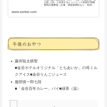
七段（26）と対局するヒューリック杯第97期棋
聖戦五番勝負（主催・産経新聞社など、特別協
賛・ヒューリック）の第2…
www.sankei.com
午後のおやつ
藤井聡太棋聖
■金谷ホテルオリジナル「とちあいか」の苺ミル
クアイス■金谷りんごジュース
服部慎一郎七段
■「金谷百年カレー」パイ■緑茶（温）