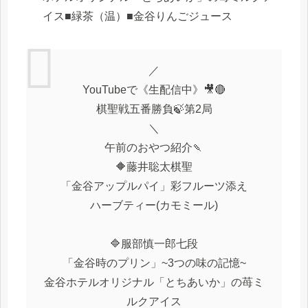
イス■緑茶（温）■金谷りんごジュース
／
YouTubeで《生配信中》🎥🔴
棋聖戦五番勝負🍃第2局
＼
午前のおやつ紹介🍡
🔶藤井聡太棋聖
「金谷アップルパイ」彩フルーツ添え
ハーブティー(カモミール)
🔷服部慎一郎七段
「金谷時のプリン」~3つの味の記憶~
金谷ホテルオリジナル「とちあいか」の苺ミ
ルクアイス