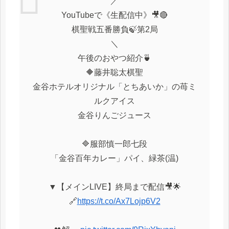
／
YouTubeで《生配信中》🎥🔴
棋聖戦五番勝負🍃第2局
＼
午後のおやつ紹介🍵
🔶藤井聡太棋聖
金谷ホテルオリジナル「とちあいか」の苺ミ
ルクアイス
金谷りんごジュース
🔷服部慎一郎七段
「金谷百年カレー」パイ、緑茶(温)
▼【メインLIVE】終局まで配信🎥🌟
🔗
https://t.co/Ax7Lojp6V2