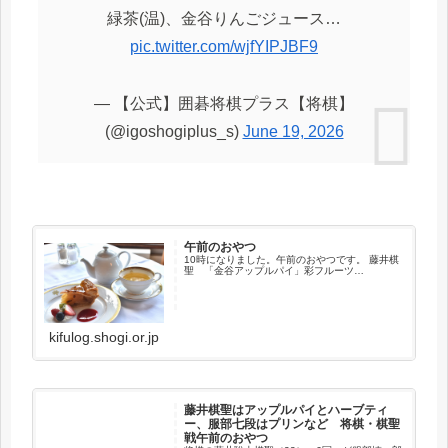
緑茶(温)、金谷りんごジュース…
pic.twitter.com/wjfYIPJBF9
— 【公式】囲碁将棋プラス【将棋】
(@igoshogiplus_s)
June 19, 2026
午前のおやつ
10時になりました。午前のおやつです。 藤井棋
聖 「金谷アップルパイ」彩フルーツ…
kifulog.shogi.or.jp
藤井棋聖はアップルパイとハーブティ
ー、服部七段はプリンなど 将棋・棋聖
戦午前のおやつ