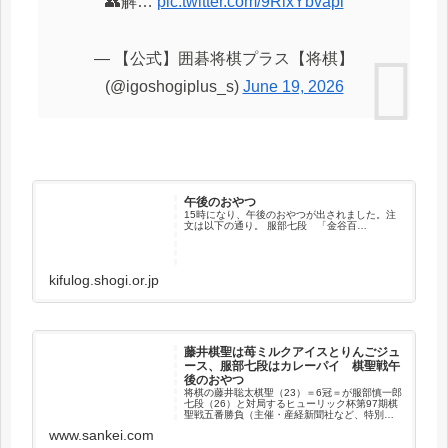
👥解…
pic.twitter.com/9RixYbvapi
— 【公式】囲碁将棋プラス【将棋】
(@igoshogiplus_s)
June 19, 2026
午後のおやつ
15時になり、午後のおやつが出されました。注
文は以下の通り。 服部七段 「金谷百…
kifulog.shogi.or.jp
藤井棋聖は苺ミルクアイスとりんごジュ
ース、服部七段はカレーパイ 棋聖戦午
後のおやつ
将棋の藤井聡太棋聖（23）＝6冠＝が服部慎一郎
七段（26）と対局するヒューリック杯第97期棋
聖戦五番勝負（主催・産経新聞社など、特別協
賛・ヒューリック）の第2…
www.sankei.com