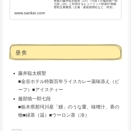
将棋の藤井聡太棋聖（23）＝6冠＝が服部慎一郎
七段（26）と対局するヒューリック杯第97期棋
聖戦五番勝負（主催・産経新聞社など、特別協
賛・ヒューリック）の第2…
www.sankei.com
昼食
藤井聡太棋聖
■金谷ホテル特製百年ライスカレー薬味添え（ビ
ーフ）■アイスティー
服部慎一郎七段
■栃木県那珂川産「鰻」のうな重、味噌汁、香の
物■緑茶（温）■ウーロン茶（冷）