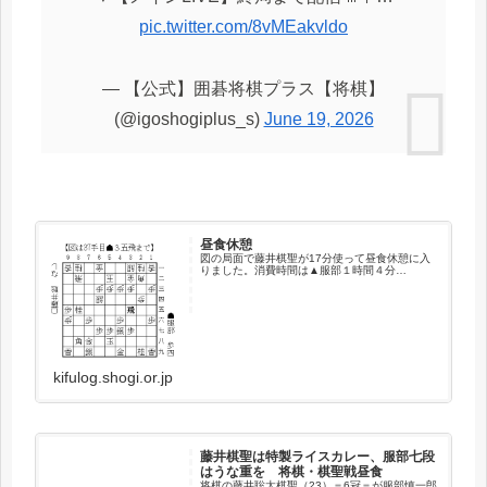
pic.twitter.com/8vMEakvldo
— 【公式】囲碁将棋プラス【将棋】
(@igoshogiplus_s)
June 19, 2026
昼食休憩
図の局面で藤井棋聖が17分使って昼食休憩に入
りました。消費時間は▲服部１時間４分…
kifulog.shogi.or.jp
藤井棋聖は特製ライスカレー、服部七段
はうな重を 将棋・棋聖戦昼食
将棋の藤井聡太棋聖（23）＝6冠＝が服部慎一郎