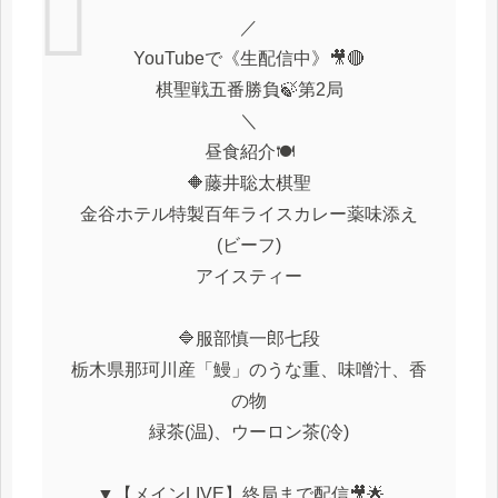
／
YouTubeで《生配信中》🎥🔴
棋聖戦五番勝負🍃第2局
＼
昼食紹介🍽
🔶藤井聡太棋聖
金谷ホテル特製百年ライスカレー薬味添え
(ビーフ)
アイスティー
🔷服部慎一郎七段
栃木県那珂川産「鰻」のうな重、味噌汁、香
の物
緑茶(温)、ウーロン茶(冷)
▼【メインLIVE】終局まで配信🎥🌟…