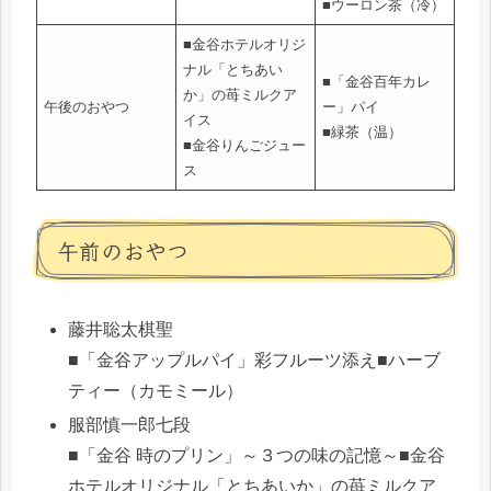
■ウーロン茶（冷）
■金谷ホテルオリジ
ナル「とちあい
■「金谷百年カレ
か」の苺ミルクア
午後のおやつ
ー」パイ
イス
■緑茶（温）
■金谷りんごジュー
ス
午前のおやつ
藤井聡太棋聖
■「金谷アップルパイ」彩フルーツ添え■ハーブ
ティー（カモミール）
服部慎一郎七段
■「金谷 時のプリン」～３つの味の記憶～■金谷
ホテルオリジナル「とちあいか」の苺ミルクア