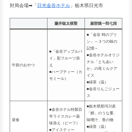
対局会場➡「
日光金谷ホテル
」栃木県日光市
藤井聡太棋聖
服部慎一郎七段
■「金谷 時のプリ
ン」～３つの味の
記憶～
■「金谷アップルパ
■金谷ホテルオリジ
イ」彩フルーツ添
ナル「とちあい
午前のおやつ
え
か」の苺ミルクア
■ハーブティー（カ
イス
モミール）
■緑茶（温）
■金谷りんごジュー
ス
■栃木県那珂川産
■金谷ホテル特製百
「鰻」のうな重、
年ライスカレー薬
昼食
味噌汁、香の物
味添え（ビーフ）
■緑茶（温）
■アイスティー