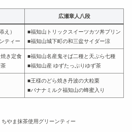
広瀬章人八段
添え）
■福知山トリックスイーツカツ丼プリン
ンティー
■福知山城下町の和三盆サイダー涼
き焼き定食
■福知山名産鬼そば二種と天ぷら七種
麦茶
■福知山産 ゆずたっぷりゆず茶
■王様のどら焼き丹波の大粒栗
■バナナミルク福知山の蜂蜜入り
くちやま抹茶使用グリーンティー