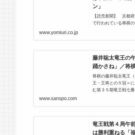
ン」
【読売新聞】 京都府
で行われている将棋の
日午前１０時、午前の
www.yomiuri.co.jp
文は藤井聡太竜王が「
添え」と「ふくちやま
ー」、広瀬章人八
藤井聡太竜王の
踊かさね」／将
将棋の藤井聡太竜王（
王・王将との５冠＝に
む第３５期竜王戦七番
福知山市「福知山城天
www.sanspo.com
竜王戦第４局午
は勝利重ねる「