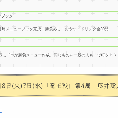
ーブック
対局メニューブック完成！勝負めし・おやつ・ドリンク全30品
戦に『市が勝負メニュー作成』同じものを一般の人も！で町をＰＲ（2
月8日(火)9日(水)「竜王戦」第4局 藤井
市