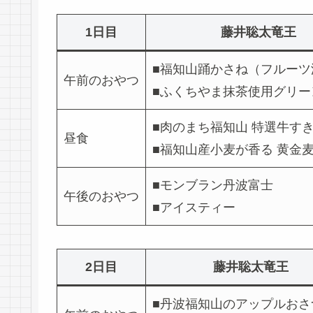
1日目
藤井聡太竜王
■福知山踊かさね（フルーツ
午前のおやつ
■ふくちやま抹茶使用グリー
■肉のまち福知山 特選牛す
昼食
■福知山産小麦が香る 黄金
■モンブラン丹波富士
午後のおやつ
■アイスティー
2日目
藤井聡太竜王
■丹波福知山のアップルおさ