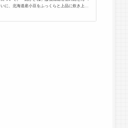
いに、北海道産小豆をふっくらと上品に炊き上げ
た無添加の粒あんを、くるりと包み込んだお菓子
です。あんこの他に、苺や栗を包んだ季節限定商
品もございます。