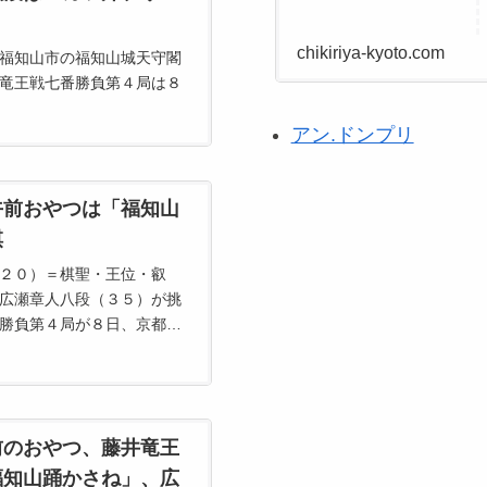
chikiriya-kyoto.com
福知山市の福知山城天守閣
竜王戦七番勝負第４局は８
おやつの時間となった。注
アン.ドンプリ
福知山踊かさね フルーツ
抹茶使用グリーンティ
午前おやつは「福知山
棋
２０）＝棋聖・王位・叡
広瀬章人八段（３５）が挑
勝負第４局が８日、京都府
守閣」で…
前のおやつ、藤井竜王
福知山踊かさね」、広