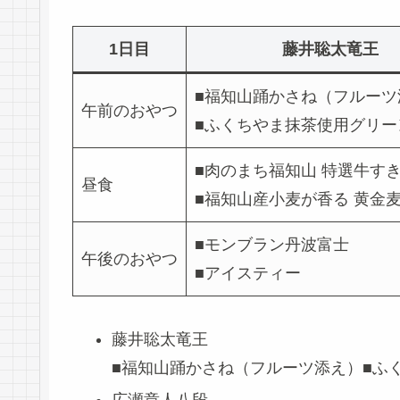
1日目
藤井聡太竜王
■福知山踊かさね（フルーツ
午前のおやつ
■ふくちやま抹茶使用グリー
■肉のまち福知山 特選牛す
昼食
■福知山産小麦が香る 黄金
■モンブラン丹波富士
午後のおやつ
■アイスティー
藤井聡太竜王
■福知山踊かさね（フルーツ添え）■ふ
広瀬章人八段