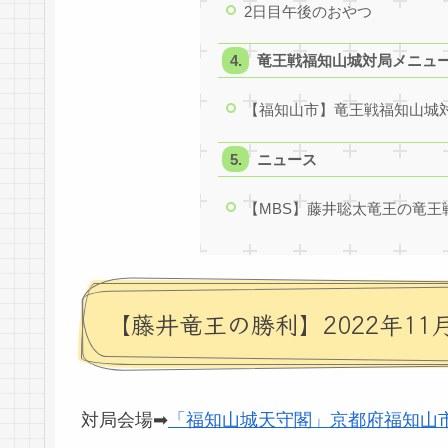
2日目午後のおやつ
竜王戦福知山城対局メニュ
【福知山市】竜王戦福知山城
ニュース
【MBS】藤井聡太竜王の竜王
【藤井竜王の勝利】2022年11
対局会場➡
「福知山城天守閣」京都府福知山