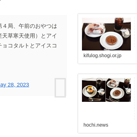
第４局、午前のおやつは
産天草寒天使用）とアイ
チョコタルトとアイスコ
）
kifulog.shogi.or.jp
ay 28, 2023
hochi.news