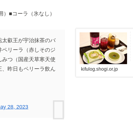
用）■コーラ（氷なし）
聡太叡王が宇治抹茶のバ
井ペリーラ（赤しそのジ
んみつ（国産天草寒天使
王、昨日もペリーラ飲ん
kifulog.shogi.or.jp
ay 28, 2023