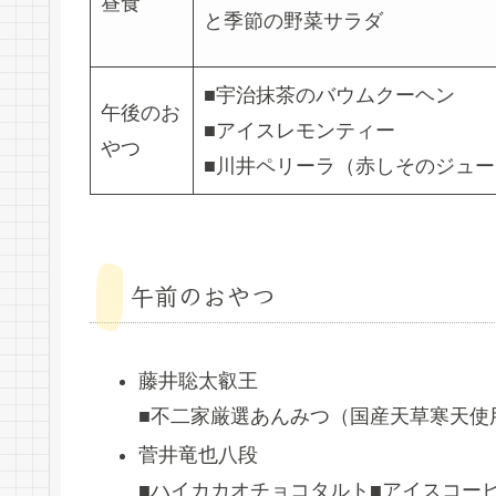
昼食
と季節の野菜サラダ
■宇治抹茶のバウムクーヘン
午後のお
■アイスレモンティー
やつ
■川井ペリーラ（赤しそのジュー
午前のおやつ
藤井聡太叡王
■不二家厳選あんみつ（国産天草寒天使
菅井竜也八段
■ハイカカオチョコタルト■アイスコー