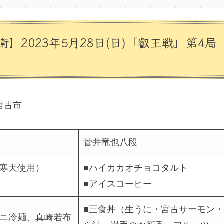
】2023年5月28日(日)「叡王戦」第4
宮古市
菅井竜也八段
草寒天使用）
■ハイカカオチョコタルト
■アイスコーヒー
■三食丼（生うに・宮古サーモン
ミニ冷麺、真崎若布