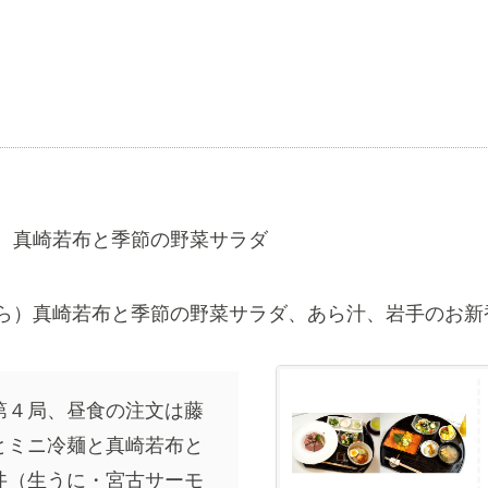
、真崎若布と季節の野菜サラダ
ら）真崎若布と季節の野菜サラダ、あら汁、岩手のお新
第４局、昼食の注文は藤
とミニ冷麺と真崎若布と
丼（生うに・宮古サーモ