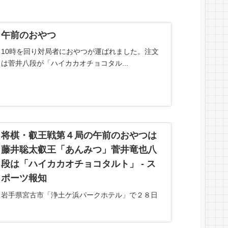
午前のおやつ
10時を回り対局者におやつが運ばれました。注文
は菅井八段が「ハイカカオチョコタル...
将棋・叡王戦第４局の午前のおやつは
藤井聡太叡王「あんみつ」菅井竜也八
段は「ハイカカオチョコタルト」 - ス
ポーツ報知
岩手県宮古市「浄土ケ浜パークホテル」で２８日
に指されている将棋・第８期叡王戦五番勝負第４
局で午前１０時、藤井聡太叡王＝竜王、王位、棋