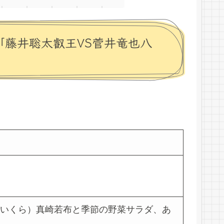
局「藤井聡太叡王VS菅井竜也八
・いくら）真崎若布と季節の野菜サラダ、あ