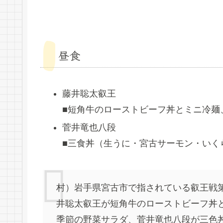
昼食
藤井聡太叡王
■短角牛のローストビーフ丼とミニ冷麺
菅井竜也八段
■三食丼（生うに・宮古サーモン・いく
村）岩手県宮古市で指されている叡王戦
井聡太叡王が短角牛のローストビーフ丼
季節の野菜サラダ、菅井竜也八段が三色