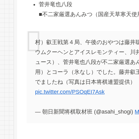
菅井竜也八段
■不二家厳選あんみつ（国産天草寒天使
村）叡王戦第４局、午後のおやつは藤井
ウムクーヘンとアイスレモンティー、川
ュース）、菅井竜也八段が不二家厳選あ
用）とコーラ（氷なし）でした。藤井叡
でましたね（写真は日本将棋連盟提供）
pic.twitter.com/PSOqEI7Ask
— 朝日新聞将棋取材班 (@asahi_shogi)
M