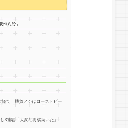
井竜也八段」
で大慌て 勝負メシはローストビー
し3連覇「大変な将棋続いた」