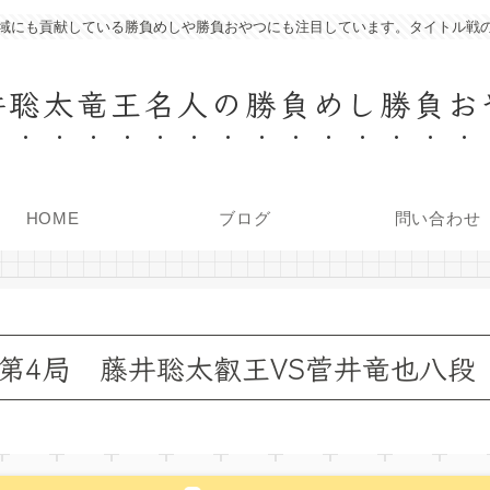
域にも貢献している勝負めしや勝負おやつにも注目しています。タイトル戦
井聡太竜王名人の勝負めし勝負お
HOME
ブログ
問い合わせ
王戦」第4局 藤井聡太叡王VS菅井竜也八