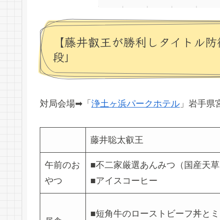
【藤井叡王が勝利しタイトル防衛
段」
対局会場➡「
浄土ヶ浜パークホテル
」岩手県
藤井聡太叡王
午前のお
■不二家厳選あんみつ（国産天
やつ
■アイスコーヒー
■短角牛のローストビーフ丼と