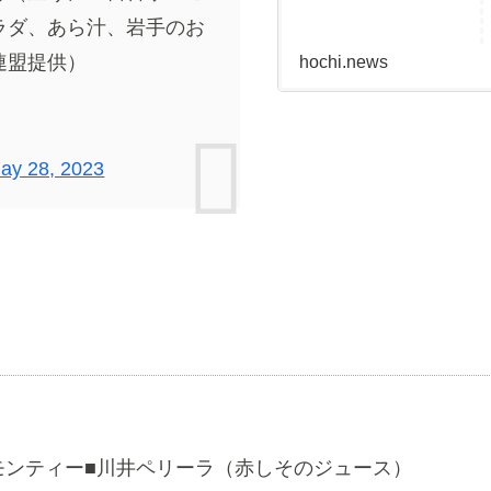
ラダ、あら汁、岩手のお
連盟提供）
hochi.news
ay 28, 2023
モンティー■川井ペリーラ（赤しそのジュース）