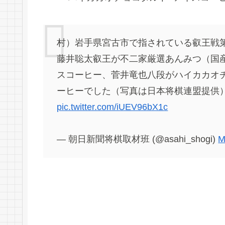
村）岩手県宮古市で指されている叡王戦
藤井聡太叡王が不二家厳選あんみつ（国
スコーヒー、菅井竜也八段がハイカカオ
ーヒーでした（写真は日本将棋連盟提供
pic.twitter.com/iUEV96bX1c
— 朝日新聞将棋取材班 (@asahi_shogi)
M