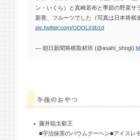
ン・いくら）と真崎若布と季節の野菜サ
新香、フルーツでした（写真は日本将棋
pic.twitter.com/ODOLII3b1d
— 朝日新聞将棋取材班 (@asahi_shogi)
M
午後のおやつ
藤井聡太叡王
■宇治抹茶のバウムクーヘン■アイスレ