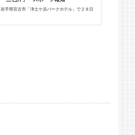
岩手県宮古市「浄土ケ浜パークホテル」で２８日
に指されている将棋・第８期叡王戦五番勝負第４
局は午前１０時５１分、４４手目で千日手が成立
した。先手・菅井の角と後手・藤井の飛車が７
筋・８筋で行き来して同一