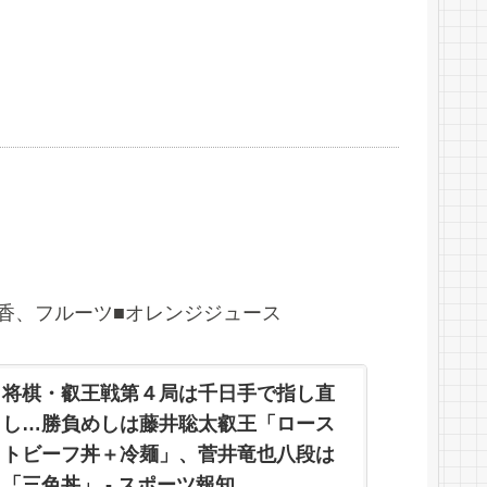
王、王将、棋聖と六冠＝と挑戦者・菅井竜也八段
に午前のおやつが配膳さ
香、フルーツ■オレンジジュース
将棋・叡王戦第４局は千日手で指し直
し…勝負めしは藤井聡太叡王「ロース
トビーフ丼＋冷麺」、菅井竜也八段は
「三色丼」 - スポーツ報知