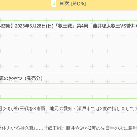
目次
衛】2023年5月28日(日)「叡王戦」第4局「藤井聡太叡王VS菅
二家のおやつ（発売分）
冠(20)が叡王戦を3連覇 地元の愛知・瀬戸市では2度の指し直し
と体力いる持久戦に…『叡王戦』藤井六冠が2度の先日手の末に勝利