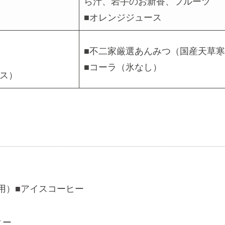
ら汁、岩手のお新香、フルーツ
■オレンジジュース
■不二家厳選あんみつ（国産天草
■コーラ（氷なし）
ス）
用）■アイスコーヒー
ヒー