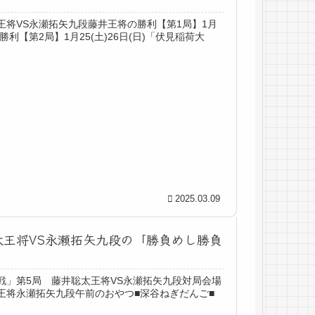
王将VS永瀬拓矢九段藤井王将の勝利【第1局】1月
利【第2局】1月25(土)26日(日)「伏見稲荷大
2025.03.09
井聡太王将VS永瀬拓矢九段の「勝負めし勝負
王将戦」第5局 藤井聡太王将VS永瀬拓矢九段対局会場
王将永瀬拓矢九段午前のおやつ■深谷ねぎだんご■