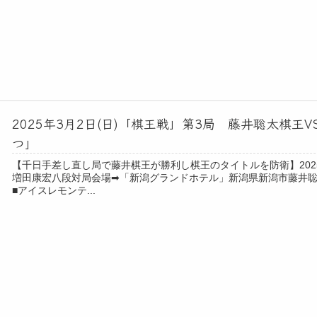
2025年3月2日(日)「棋王戦」第3局 藤井聡太棋
つ」
【千日手差し直し局で藤井棋王が勝利し棋王のタイトルを防衛】2025
増田康宏八段対局会場➡「新潟グランドホテル」新潟県新潟市藤井聡
■アイスレモンテ...