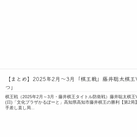
【まとめ】2025年2月～3月「棋王戦」藤井聡太棋
つ」
棋王戦（2025年2月～3月・藤井棋王タイトル防衛戦）藤井聡太棋王
(日)「文化プラザかるぽーと」高知県高知市藤井棋王の勝利【第2局】
手差し直し局...