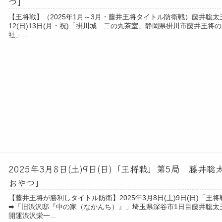
つ」
【王将戦】（2025年1月～3月・藤井王将タイトル防衛戦）藤井聡太
12(日)13日(月・祝)「掛川城 二の丸茶室」静岡県掛川市藤井王将の勝
社」...
2025年3月8日(土)9日(日)「王将戦」第5局 藤
おやつ」
【藤井王将が勝利しタイトル防衛】2025年3月8日(土)9日(日)「
➡「旧渋沢邸『中の家（なかんち）』」埼玉県深谷市1日目藤井聡太
開運渋沢栄一...