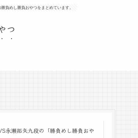
の勝負めし勝負おやつをまとめています。
やつ
将VS永瀬拓矢九段の「勝負めし勝負おや