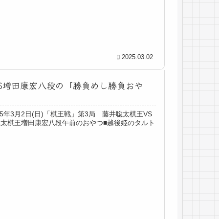
2025.03.02
王VS増田康宏八段の「勝負めし勝負おや
年3月2日(日)「棋王戦」第3局 藤井聡太棋王VS
太棋王増田康宏八段午前のおやつ■越後姫のタルト